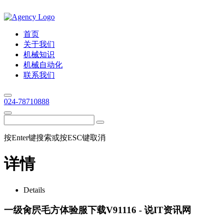
首页
关于我们
机械知识
机械自动化
联系我们
024-78710888
按Enter键搜索或按ESC键取消
详情
Details
一级肏屄毛方体验服下载V91116 - 说IT资讯网