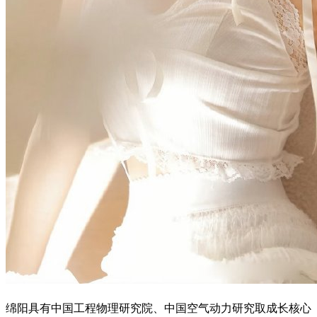
绵阳具有中国工程物理研究院、中国空气动力研究取成长核心