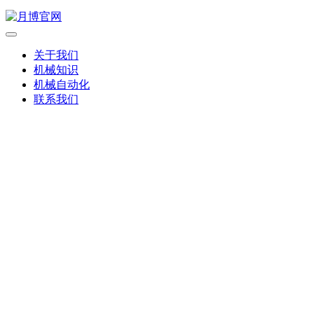
关于我们
机械知识
机械自动化
联系我们