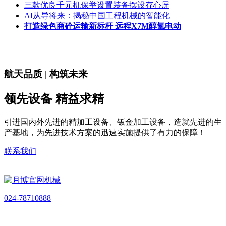
三款优良千元机保举设置装备摆设存心屏
AI从导将来：揭秘中国工程机械的智能化
打造绿色商砼运输新标杆 远程X7M醇氢电动
航天品质 | 构筑未来
领先设备 精益求精
引进国内外先进的精加工设备、钣金加工设备，造就先进的生
产基地，为先进技术方案的迅速实施提供了有力的保障！
联系我们
024-78710888