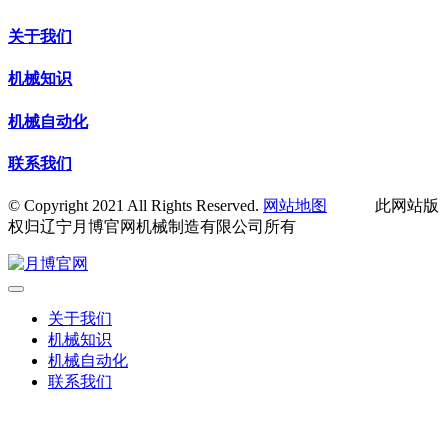
关于我们
机械知识
机械自动化
联系我们
© Copyright 2021 All Rights Reserved.
网站地图
此网站版
权归辽宁月博官网机械制造有限公司所有
关于我们
机械知识
机械自动化
联系我们