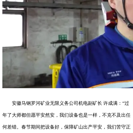
安徽马钢罗河矿业无限义务公司机电副矿长 许成满：“过
年了大师都但愿平安然安，我们设备也是一样，不克不及出任
何差错。春节期间把设备好，保障矿山出产平安，我们苦守正